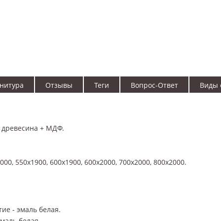
нитура
Отзывы
Теги
Вопрос-Ответ
Виды 
 древесина + МДФ.
0, 550x1900, 600x1900, 600x2000, 700x2000, 800x2000.
ие - эмаль белая.
маль белая.