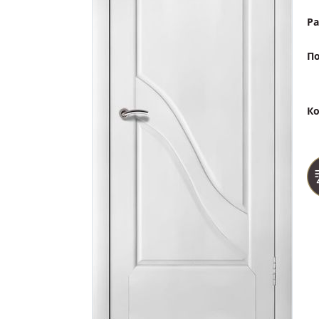
Ра
По
Ко