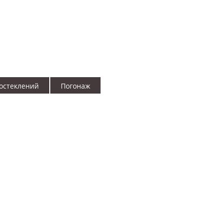
остеклений
Погонаж