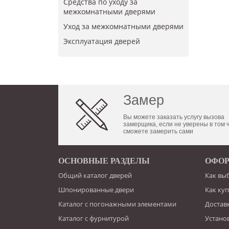
Средства по уходу за
межкомнатными дверями
Уход за межкомнатными дверями
​Эксплуатация дверей
Замер
Вы можете заказать услугу вызова
замерщика, если не уверены в том 
сможете замерить сами
ОСНОВНЫЕ РАЗДЕЛЫ
ОФОР
Общий каталог дверей
Как вы
Шпонированные двери
Как ку
Каталог с погонажными элементами
Достав
Каталог с фурнитурой
Устано