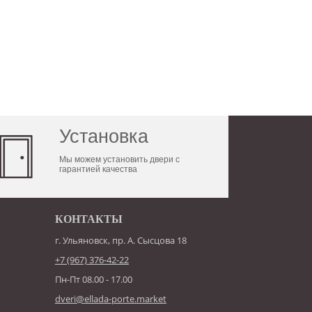
Установка
Мы можем установить двери с
гарантией качества
КОНТАКТЫ
г. Ульяновск, пр. А. Сысцова 18
+7 (967) 376-42-22
Пн-Пт 08.00 - 17.00
dveri@ellada-porte.market