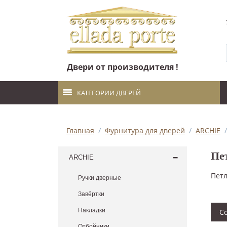
Двери от производителя !
КАТЕГОРИИ ДВЕРЕЙ
Главная
/
Фурнитура для дверей
/
ARCHIE
/
Пе
ARCHIE
Петл
Ручки дверные
Завёртки
Накладки
С
Отбойники