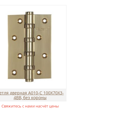
етля дверная A010-C 100X70X3-
4BB, без короны
Свяжитесь с нами насчёт цены