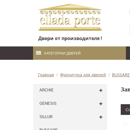
Двери от производителя !
КАТЕГОРИИ ДВЕРЕЙ
Главная
/
Фурнитура для дверей
/
BUSSARE
За
ARCHIE
GENESIS
С
SILLUR