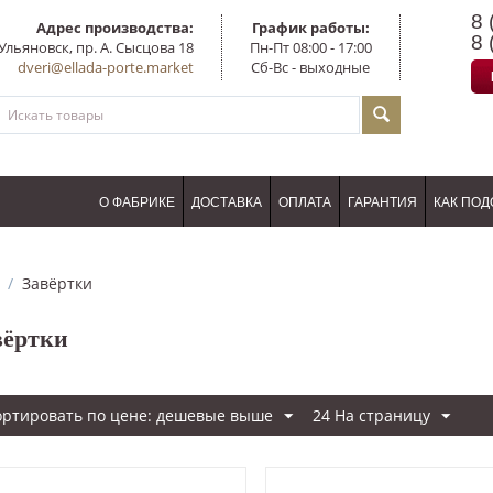
8 
Адрес производства:
График работы:
8 
Ульяновск, пр. А. Сысцова 18
Пн-Пт 08:00 - 17:00
dveri@ellada-porte.market
Сб-Вс - выходные
О ФАБРИКЕ
ДОСТАВКА
ОПЛАТА
ГАРАНТИЯ
КАК ПОД
/
Завёртки
вёртки
ортировать по цене: дешевые выше
24 На страницу