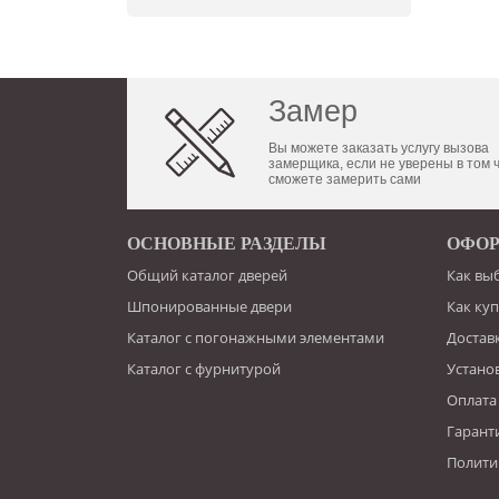
Замер
Вы можете заказать услугу вызова
замерщика, если не уверены в том 
сможете замерить сами
ОСНОВНЫЕ РАЗДЕЛЫ
ОФОР
Общий каталог дверей
Как вы
Шпонированные двери
Как ку
Каталог с погонажными элементами
Достав
Каталог с фурнитурой
Устано
Оплата
Гарант
Полити