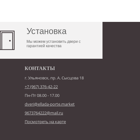
Установка
Мы можем установить двери с
гарантией качества
КОНТАКТЫ
г. Ульяновск, пр. А. Сысцова 18
+7 (967) 376-42-22
Пн-Пт 08.00 - 17.00
dveri@ellada-porte.market
9673764222@mail.ru
Посмотреть на карте