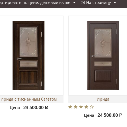
ортировать по цене: дешевые выше
24 На страницу
Ирида с тиснённым багетом
Ирида
23 500.00
Цена
Р
24 500.00
Цена
Р