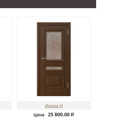
Ирида Н
25 800.00
Цена
Р