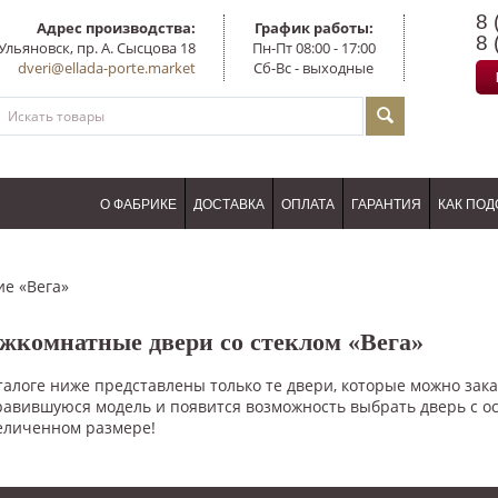
8 
Адрес производства:
График работы:
8 
Ульяновск, пр. А. Сысцова 18
Пн-Пт 08:00 - 17:00
dveri@ellada-porte.market
Сб-Вс - выходные
О ФАБРИКЕ
ДОСТАВКА
ОПЛАТА
ГАРАНТИЯ
КАК ПОД
ие «Вега»
жкомнатные двери со стеклом «Вега»
талоге ниже представлены только те двери, которые можно зака
авившуюся модель и появится возможность выбрать дверь с ост
еличенном размере!