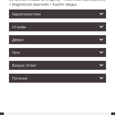
+ Magnesium (магний) + Kupfer (медь).
Характеристики
Отзывы
Двери
Теги
Вопрос-Ответ
Погонаж