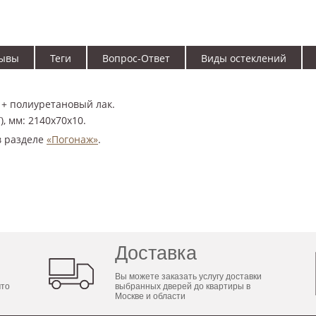
ывы
Теги
Вопрос-Ответ
Виды остеклений
+ полиуретановый лак.
, мм: 2140x70x10.
в разделе
«Погонаж»
.
Доставка
Вы можете заказать услугу доставки
что
выбранных дверей до квартиры в
Москве и области