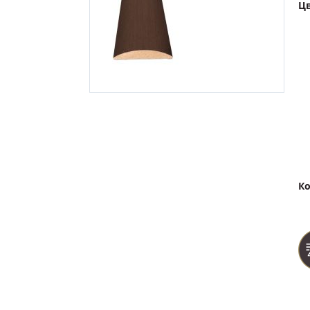
Цв
Ко