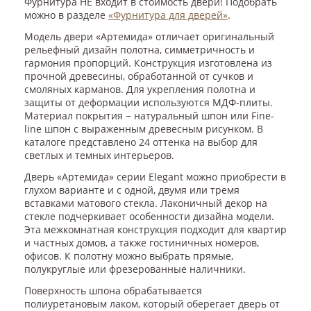
Фурнитура НЕ входит в стоимость двери! Подобрать
можно в разделе
«Фурнитура для дверей»
.
Модель двери «Артемида» отличает оригинальный
рельефный дизайн полотна, симметричность и
гармония пропорций. Конструкция изготовлена из
прочной древесины, обработанной от сучков и
смоляных карманов. Для укрепления полотна и
защиты от деформации используются МДФ-плиты.
Материал покрытия − натуральный шпон или Fine-
line шпон с выраженным древесным рисунком. В
каталоге представлено 24 оттенка на выбор для
светлых и темных интерьеров.
Дверь «Артемида» серии Elegant можно приобрести в
глухом варианте и с одной, двумя или тремя
вставками матового стекла. Лаконичный декор на
стекле подчеркивает особенности дизайна модели.
Эта межкомнатная конструкция подходит для квартир
и частных домов, а также гостиничных номеров,
офисов. К полотну можно выбрать прямые,
полукруглые или фрезерованные наличники.
Поверхность шпона обрабатывается
полиуретановым лаком, который оберегает дверь от